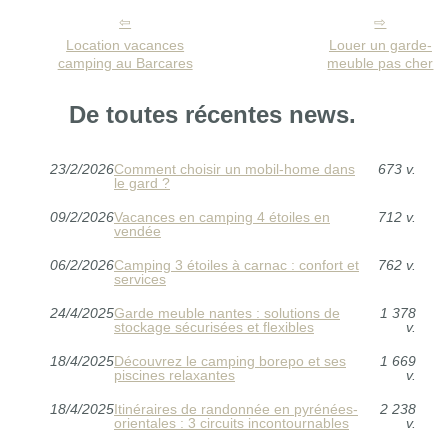
Location vacances
Louer un garde-
camping au Barcares
meuble pas cher
De toutes récentes news.
23/2/2026
Comment choisir un mobil-home dans
673 v.
le gard ?
09/2/2026
Vacances en camping 4 étoiles en
712 v.
vendée
06/2/2026
Camping 3 étoiles à carnac : confort et
762 v.
services
24/4/2025
Garde meuble nantes : solutions de
1 378
stockage sécurisées et flexibles
v.
18/4/2025
Découvrez le camping borepo et ses
1 669
piscines relaxantes
v.
18/4/2025
Itinéraires de randonnée en pyrénées-
2 238
orientales : 3 circuits incontournables
v.