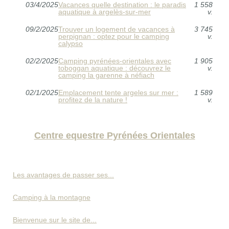
03/4/2025
Vacances quelle destination : le paradis
1 558
aquatique à argelès-sur-mer
v.
09/2/2025
Trouver un logement de vacances à
3 745
perpignan : optez pour le camping
v.
calypso
02/2/2025
Camping pyrénées-orientales avec
1 905
toboggan aquatique : découvrez le
v.
camping la garenne à néfiach
02/1/2025
Emplacement tente argeles sur mer :
1 589
profitez de la nature !
v.
Centre equestre Pyrénées Orientales
Les avantages de passer ses...
Camping à la montagne
Bienvenue sur le site de...