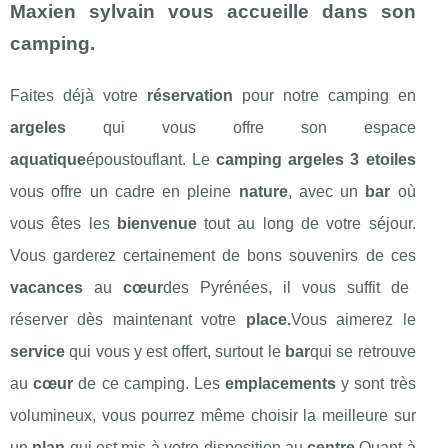
Maxien sylvain vous accueille dans son
camping.
Faites déjà votre
réservation
pour notre camping en
argeles
qui vous offre son espace
aquatique
époustouflant. Le
camping argeles 3 etoiles
vous offre un cadre en pleine
nature
, avec un
bar
où
vous êtes les
bienvenue
tout au long de votre séjour.
Vous garderez certainement de bons souvenirs de ces
vacances
au
cœur
des Pyrénées, il vous suffit de
réserver dès maintenant votre
place.
Vous aimerez le
service
qui vous y est offert, surtout le
bar
qui se retrouve
au
cœur
de ce camping. Les
emplacements
y sont très
volumineux, vous pourrez même choisir la meilleure sur
un
plan
qui est mis à votre disposition au
centre.
Quant à