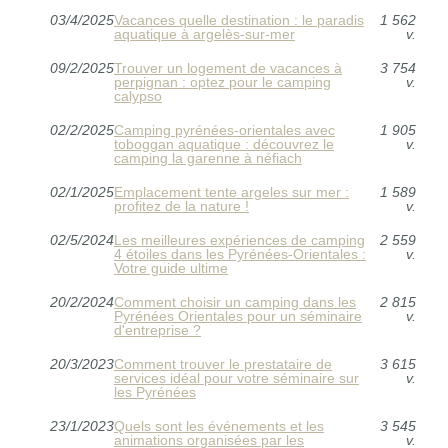
03/4/2025
Vacances quelle destination : le paradis
1 562
aquatique à argelès-sur-mer
v.
09/2/2025
Trouver un logement de vacances à
3 754
perpignan : optez pour le camping
v.
calypso
02/2/2025
Camping pyrénées-orientales avec
1 905
toboggan aquatique : découvrez le
v.
camping la garenne à néfiach
02/1/2025
Emplacement tente argeles sur mer :
1 589
profitez de la nature !
v.
02/5/2024
Les meilleures expériences de camping
2 559
4 étoiles dans les Pyrénées-Orientales :
v.
Votre guide ultime
20/2/2024
Comment choisir un camping dans les
2 815
Pyrénées Orientales pour un séminaire
v.
d'entreprise ?
20/3/2023
Comment trouver le prestataire de
3 615
services idéal pour votre séminaire sur
v.
les Pyrénées
23/1/2023
Quels sont les événements et les
3 545
animations organisées par les
v.