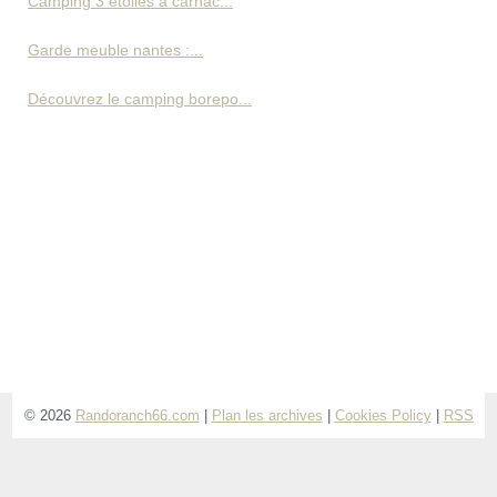
Camping 3 étoiles à carnac...
Garde meuble nantes :...
Découvrez le camping borepo...
© 2026
Randoranch66.com
|
Plan les archives
|
Cookies Policy
|
RSS