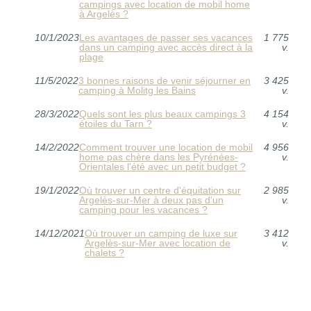
campings avec location de mobil home
à Argelès ?
10/1/2023
Les avantages de passer ses vacances
1 775
dans un camping avec accès direct à la
v.
plage
11/5/2022
3 bonnes raisons de venir séjourner en
3 425
camping à Molitg les Bains
v.
28/3/2022
Quels sont les plus beaux campings 3
4 154
étoiles du Tarn ?
v.
14/2/2022
Comment trouver une location de mobil
4 956
home pas chère dans les Pyrénées-
v.
Orientales l'été avec un petit budget ?
19/1/2022
Où trouver un centre d'équitation sur
2 985
Argelès-sur-Mer à deux pas d'un
v.
camping pour les vacances ?
14/12/2021
Où trouver un camping de luxe sur
3 412
Argelès-sur-Mer avec location de
v.
chalets ?