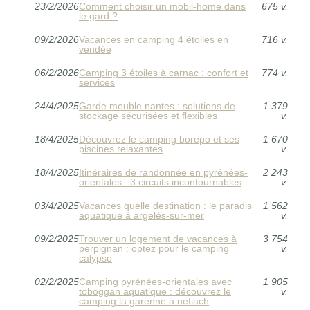
23/2/2026
Comment choisir un mobil-home dans
675 v.
le gard ?
09/2/2026
Vacances en camping 4 étoiles en
716 v.
vendée
06/2/2026
Camping 3 étoiles à carnac : confort et
774 v.
services
24/4/2025
Garde meuble nantes : solutions de
1 379
stockage sécurisées et flexibles
v.
18/4/2025
Découvrez le camping borepo et ses
1 670
piscines relaxantes
v.
18/4/2025
Itinéraires de randonnée en pyrénées-
2 243
orientales : 3 circuits incontournables
v.
03/4/2025
Vacances quelle destination : le paradis
1 562
aquatique à argelès-sur-mer
v.
09/2/2025
Trouver un logement de vacances à
3 754
perpignan : optez pour le camping
v.
calypso
02/2/2025
Camping pyrénées-orientales avec
1 905
toboggan aquatique : découvrez le
v.
camping la garenne à néfiach