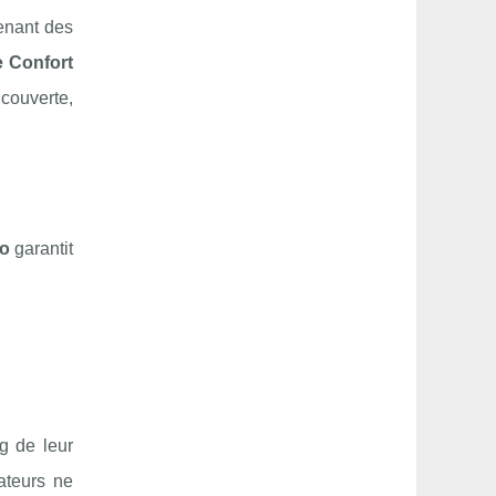
enant des
 Confort
couverte,
o
garantit
ng de leur
rateurs ne