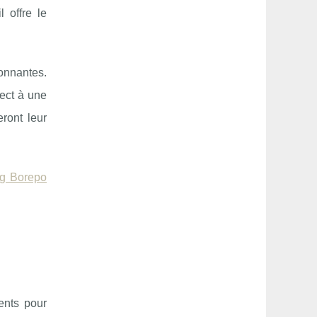
 offre le
onnantes.
rect à une
ront leur
ng Borepo
ents pour