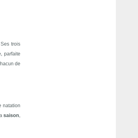
Ses trois
, parfaite
 chacun de
e natation
la
saison
,