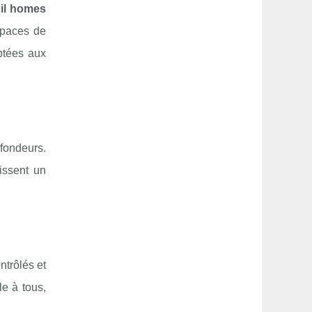
il homes
spaces de
ptées aux
ofondeurs.
issent un
ntrôlés et
e à tous,