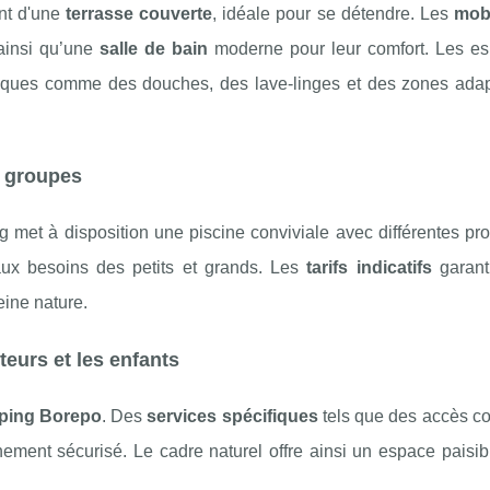
ent d'une
terrasse couverte
, idéale pour se détendre. Les
mob
 ainsi qu’une
salle de bain
moderne pour leur comfort. Les e
atiques comme des douches, des lave-linges et des zones ada
s groupes
g met à disposition une piscine conviviale avec différentes pr
 aux besoins des petits et grands. Les
tarifs indicatifs
garant
eine nature.
teurs et les enfants
mping Borepo
. Des
services spécifiques
tels que des accès co
ment sécurisé. Le cadre naturel offre ainsi un espace paisibl