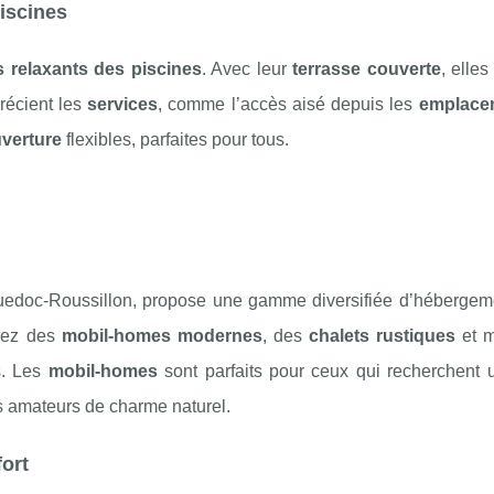
piscines
ts relaxants des piscines
. Avec leur
terrasse couverte
, elles
récient les
services
, comme l’accès aisé depuis les
emplace
verture
flexibles, parfaites pour tous.
nguedoc-Roussillon, propose une gamme diversifiée d’hébergem
erez des
mobil-homes modernes
, des
chalets rustiques
et 
s. Les
mobil-homes
sont parfaits pour ceux qui recherchent u
s amateurs de charme naturel.
ort