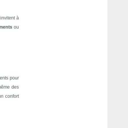
 invitent à
ments
ou
ents pour
même des
n confort