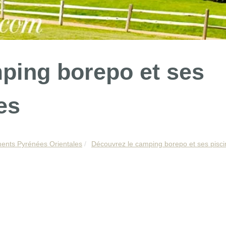
ping borepo et ses
es
nts Pyrénées Orientales
Découvrez le camping borepo et ses piscin